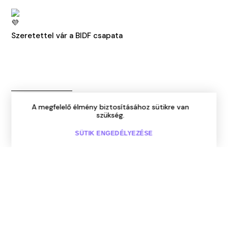
Szeretettel vár a BIDF csapata
A megfelelő élmény biztosításához sütikre van
MEGOSZTÁS
BEJELENTKEZÉS
szükség.
HU
/ENG
SÜTIK ENGEDÉLYEZÉSE
Vissza a főoldalra