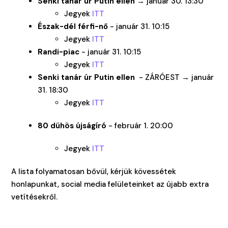
Senki tanár úr Putin ellen
→ január 30. 13:30
Jegyek
ITT
Észak-dél férfi-nő
- január 31. 10:15
Jegyek
ITT
Randi-piac
- január 31. 10:15
Jegyek
ITT
Senki tanár úr Putin ellen
- ZÁRÓEST → január
31. 18:30
Jegyek
ITT
80 dühös újságíró
- február 1. 20:00
Jegyek
ITT
A lista folyamatosan bővül, kérjük kövessétek
honlapunkat, social media felületeinket az újabb extra
vetítésekről.