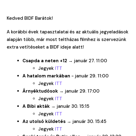
Kedved BIDF Barátok!
A korábbi évek tapasztalatai és az aktuális jegyeladások
alapján több, már most teltházas filmhez is szervezünk
extra vetítéseket a BIDF ideje alatt!
Csapda a neten +12
→ január 27. 11:00
Jegyek
ITT
A hatalom markában
- január 29. 11:00
Jegyek
ITT
Árnyéktudósok
→ január 29. 17:00
Jegyek
ITT
A Bibi akták
→ január 30. 15:15
Jegyek
ITT
Az utolsó küldetés
→ január 30. 15:45
Jegyek
ITT