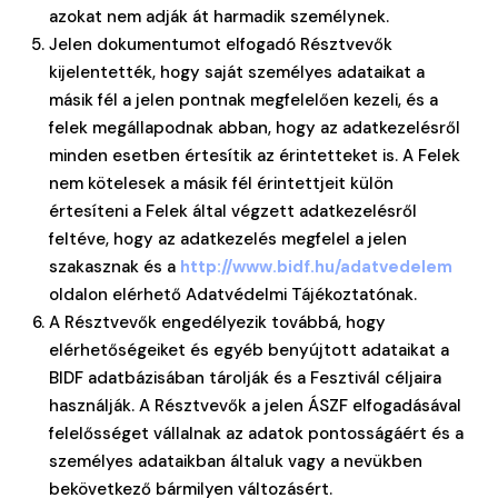
azokat nem adják át harmadik személynek.
Jelen dokumentumot elfogadó Résztvevők
kijelentették, hogy saját személyes adataikat a
másik fél a jelen pontnak megfelelően kezeli, és a
felek megállapodnak abban, hogy az adatkezelésről
minden esetben értesítik az érintetteket is. A Felek
nem kötelesek a másik fél érintettjeit külön
értesíteni a Felek által végzett adatkezelésről
feltéve, hogy az adatkezelés megfelel a jelen
szakasznak és a
http://www.bidf.hu/adatvedelem
oldalon elérhető Adatvédelmi Tájékoztatónak.
A Résztvevők engedélyezik továbbá, hogy
elérhetőségeiket és egyéb benyújtott adataikat a
BIDF adatbázisában tárolják és a Fesztivál céljaira
használják. A Résztvevők a jelen ÁSZF elfogadásával
felelősséget vállalnak az adatok pontosságáért és a
személyes adataikban általuk vagy a nevükben
bekövetkező bármilyen változásért.