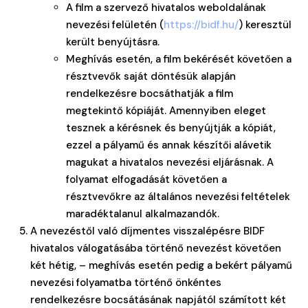
A film a szervező hivatalos weboldalának
nevezési felületén (
https://bidf.hu/
) keresztül
került benyújtásra.
Meghívás esetén, a film bekérését követően a
résztvevők saját döntésük alapján
rendelkezésre bocsáthatják a film
megtekintő kópiáját. Amennyiben eleget
tesznek a kérésnek és benyújtják a kópiát,
ezzel a pályamű és annak készítői alávetik
magukat a hivatalos nevezési eljárásnak. A
folyamat elfogadását követően a
résztvevőkre az általános nevezési feltételek
maradéktalanul alkalmazandók.
A nevezéstől való díjmentes visszalépésre BIDF
hivatalos válogatásába történő nevezést követően
két hétig, – meghívás esetén pedig a bekért pályamű
nevezési folyamatba történő önkéntes
rendelkezésre bocsátásának napjától számított két