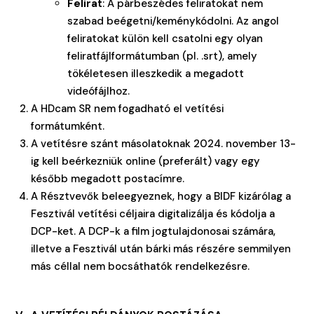
Felirat
: A párbeszédes feliratokat nem
szabad beégetni/keménykódolni. Az angol
feliratokat külön kell csatolni egy olyan
feliratfájlformátumban (pl. .srt), amely
tökéletesen illeszkedik a megadott
videófájlhoz.
A HDcam SR nem fogadható el vetítési
formátumként.
A vetítésre szánt másolatoknak 2024. november 13-
ig kell beérkezniük online (preferált) vagy egy
később megadott postacímre.
A Résztvevők beleegyeznek, hogy a BIDF kizárólag a
Fesztivál vetítési céljaira digitalizálja és kódolja a
DCP-ket. A DCP-k a film jogtulajdonosai számára,
illetve a Fesztivál után bárki más részére semmilyen
más céllal nem bocsáthatók rendelkezésre.