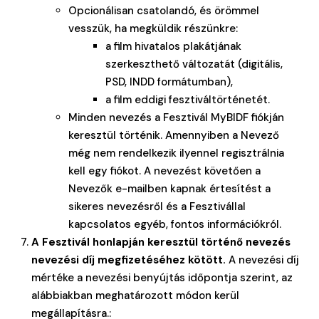
Opcionálisan csatolandó, és örömmel
vesszük, ha megküldik részünkre:
a film hivatalos plakátjának
szerkeszthető változatát (digitális,
PSD, INDD formátumban),
a film eddigi fesztiváltörténetét.
Minden nevezés a Fesztivál MyBIDF fiókján
keresztül történik. Amennyiben a Nevező
még nem rendelkezik ilyennel regisztrálnia
kell egy fiókot. A nevezést követően a
Nevezők e-mailben kapnak értesítést a
sikeres nevezésről és a Fesztivállal
kapcsolatos egyéb, fontos információkról.
A Fesztivál honlapján keresztül történő nevezés
nevezési díj megfizetéséhez kötött.
A nevezési díj
mértéke a nevezési benyújtás időpontja szerint, az
alábbiakban meghatározott módon kerül
megállapításra.: