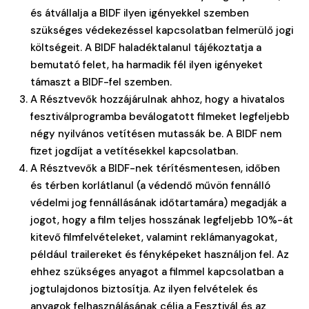
és átvállalja a BIDF ilyen igényekkel szemben
szükséges védekezéssel kapcsolatban felmerülő jogi
költségeit. A BIDF haladéktalanul tájékoztatja a
bemutató felet, ha harmadik fél ilyen igényeket
támaszt a BIDF-fel szemben.
A Résztvevők hozzájárulnak ahhoz, hogy a hivatalos
fesztiválprogramba beválogatott filmeket legfeljebb
négy nyilvános vetítésen mutassák be. A BIDF nem
fizet jogdíjat a vetítésekkel kapcsolatban.
A Résztvevők a BIDF-nek térítésmentesen, időben
és térben korlátlanul (a védendő művön fennálló
védelmi jog fennállásának időtartamára) megadják a
jogot, hogy a film teljes hosszának legfeljebb 10%-át
kitevő filmfelvételeket, valamint reklámanyagokat,
például trailereket és fényképeket használjon fel. Az
ehhez szükséges anyagot a filmmel kapcsolatban a
jogtulajdonos biztosítja. Az ilyen felvételek és
anyagok felhasználásának célja a Fesztivál és az