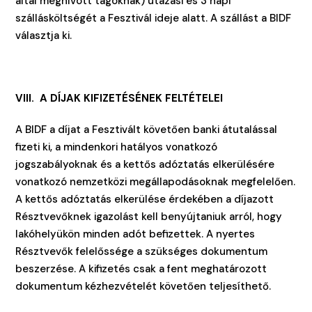
által meghívott tagoknak) utazási és 3 napi
szállásköltségét a Fesztivál ideje alatt. A szállást a BIDF
választja ki.
VIII. A DÍJAK KIFIZETÉSÉNEK FELTÉTELEI
A BIDF a díjat a Fesztivált követően banki átutalással
fizeti ki, a mindenkori hatályos vonatkozó
jogszabályoknak és a kettős adóztatás elkerülésére
vonatkozó nemzetközi megállapodásoknak megfelelően.
A kettős adóztatás elkerülése érdekében a díjazott
Résztvevőknek igazolást kell benyújtaniuk arról, hogy
lakóhelyükön minden adót befizettek. A nyertes
Résztvevők felelőssége a szükséges dokumentum
beszerzése. A kifizetés csak a fent meghatározott
dokumentum kézhezvételét követően teljesíthető.