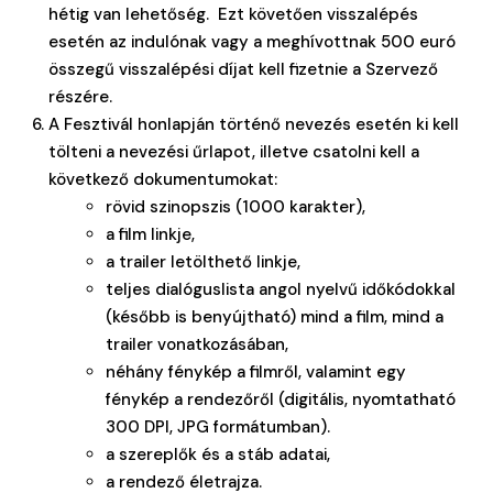
hétig van lehetőség. Ezt követően visszalépés
esetén az indulónak vagy a meghívottnak 500 euró
összegű visszalépési díjat kell fizetnie a Szervező
részére.
A Fesztivál honlapján történő nevezés esetén ki kell
tölteni a nevezési űrlapot, illetve csatolni kell a
következő dokumentumokat:
rövid szinopszis (1000 karakter),
a film linkje,
a trailer letölthető linkje,
teljes dialóguslista angol nyelvű időkódokkal
(később is benyújtható) mind a film, mind a
trailer vonatkozásában,
néhány fénykép a filmről, valamint egy
fénykép a rendezőről (digitális, nyomtatható
300 DPI, JPG formátumban).
a szereplők és a stáb adatai,
a rendező életrajza.