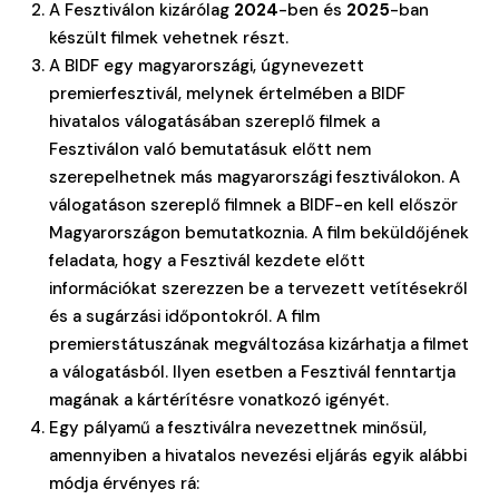
A Fesztiválon kizárólag
2024
-ben és
2025
-ban
készült filmek vehetnek részt.
A BIDF egy magyarországi, úgynevezett
premierfesztivál, melynek értelmében a BIDF
hivatalos válogatásában szereplő filmek a
Fesztiválon való bemutatásuk előtt nem
szerepelhetnek más magyarországi fesztiválokon. A
válogatáson szereplő filmnek a BIDF-en kell először
Magyarországon bemutatkoznia. A film beküldőjének
feladata, hogy a Fesztivál kezdete előtt
információkat szerezzen be a tervezett vetítésekről
és a sugárzási időpontokról. A film
premierstátuszának megváltozása kizárhatja a filmet
a válogatásból. Ilyen esetben a Fesztivál fenntartja
magának a kártérítésre vonatkozó igényét.
Egy pályamű a fesztiválra nevezettnek minősül,
amennyiben a hivatalos nevezési eljárás egyik alábbi
módja érvényes rá: