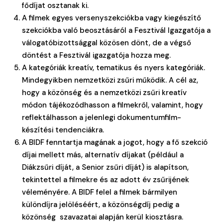
fődíjat osztanak ki.
A filmek egyes versenyszekciókba vagy kiegészítő
szekciókba való beosztásáról a Fesztivál Igazgatója a
válogatóbizottsággal közösen dönt, de a végső
döntést a Fesztivál igazgatója hozza meg.
A kategóriák kreatív, tematikus és nyers kategóriák.
Mindegyikben nemzetközi zsűri működik. A cél az,
hogy a közönség és a nemzetközi zsűri kreatív
módon tájékozódhasson a filmekről, valamint, hogy
reflektálhasson a jelenlegi dokumentumfilm-
készítési tendenciákra.
A BIDF fenntartja magának a jogot, hogy a fő szekció
díjai mellett más, alternatív díjakat (például a
Diákzsűri díját, a Senior zsűri díját) is alapítson,
tekintettel a filmekre és az adott év zsűrijének
véleményére. A BIDF felel a filmek bármilyen
különdíjra jelöléséért, a közönségdíj pedig a
közönség szavazatai alapján kerül kiosztásra.