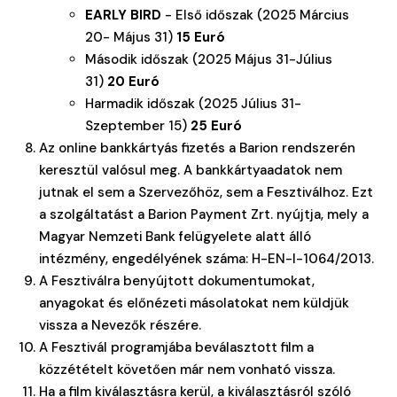
EARLY BIRD
- Első időszak (2025 Március
20- Május 31)
15 Euró
Második időszak (2025 Május 31-Július
31)
20 Euró
Harmadik időszak (2025 Július 31-
Szeptember 15)
25 Euró
Az online bankkártyás fizetés a Barion rendszerén
keresztül valósul meg. A bankkártyaadatok nem
jutnak el sem a Szervezőhöz, sem a Fesztiválhoz. Ezt
a szolgáltatást a Barion Payment Zrt. nyújtja, mely a
Magyar Nemzeti Bank felügyelete alatt álló
intézmény, engedélyének száma: H-EN-I-1064/2013.
A Fesztiválra benyújtott dokumentumokat,
anyagokat és előnézeti másolatokat nem küldjük
vissza a Nevezők részére.
A Fesztivál programjába beválasztott film a
közzétételt követően már nem vonható vissza.
Ha a film kiválasztásra kerül, a kiválasztásról szóló