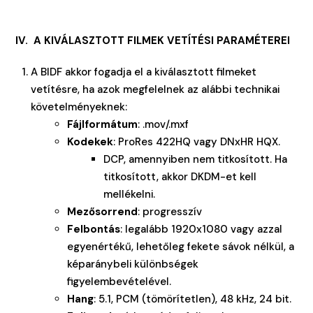
IV. A KIVÁLASZTOTT FILMEK VETÍTÉSI PARAMÉTEREI
A BIDF akkor fogadja el a kiválasztott filmeket
vetítésre, ha azok megfelelnek az alábbi technikai
követelményeknek:
Fájlformátum
: .mov/.mxf
Kodekek
: ProRes 422HQ vagy DNxHR HQX.
DCP, amennyiben nem titkosított. Ha
titkosított, akkor DKDM-et kell
mellékelni.
Mezősorrend
: progresszív
Felbontás
: legalább 1920x1080 vagy azzal
egyenértékű, lehetőleg fekete sávok nélkül, a
képaránybeli különbségek
figyelembevételével.
Hang
: 5.1, PCM (tömörítetlen), 48 kHz, 24 bit.