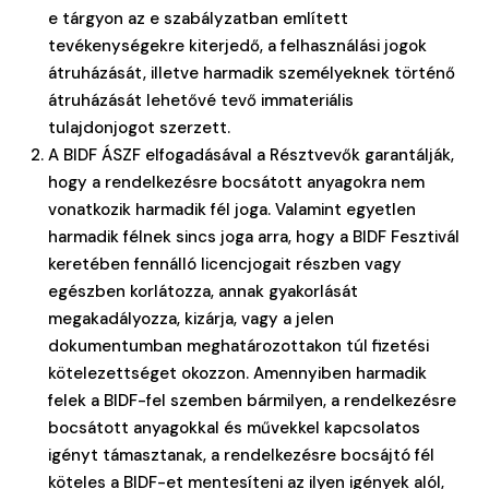
e tárgyon az e szabályzatban említett
tevékenységekre kiterjedő, a felhasználási jogok
átruházását, illetve harmadik személyeknek történő
átruházását lehetővé tevő immateriális
tulajdonjogot szerzett.
A BIDF ÁSZF elfogadásával a Résztvevők garantálják,
hogy a rendelkezésre bocsátott anyagokra nem
vonatkozik harmadik fél joga. Valamint egyetlen
harmadik félnek sincs joga arra, hogy a BIDF Fesztivál
keretében fennálló licencjogait részben vagy
egészben korlátozza, annak gyakorlását
megakadályozza, kizárja, vagy a jelen
dokumentumban meghatározottakon túl fizetési
kötelezettséget okozzon. Amennyiben harmadik
felek a BIDF-fel szemben bármilyen, a rendelkezésre
bocsátott anyagokkal és művekkel kapcsolatos
igényt támasztanak, a rendelkezésre bocsájtó fél
köteles a BIDF-et mentesíteni az ilyen igények alól,