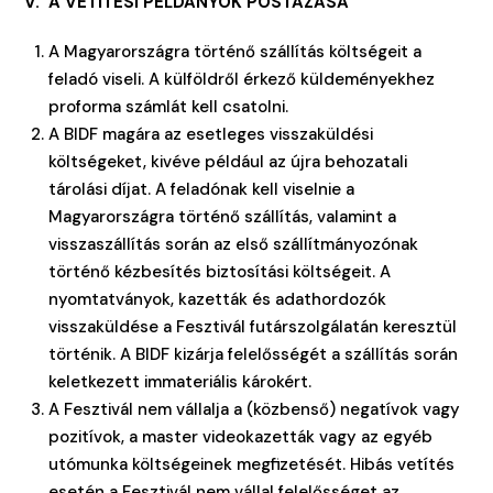
V. A VETÍTÉSI PÉLDÁNYOK POSTÁZÁSA
A Magyarországra történő szállítás költségeit a
feladó viseli. A külföldről érkező küldeményekhez
proforma számlát kell csatolni.
A BIDF magára az esetleges visszaküldési
költségeket, kivéve például az újra behozatali
tárolási díjat. A feladónak kell viselnie a
Magyarországra történő szállítás, valamint a
visszaszállítás során az első szállítmányozónak
történő kézbesítés biztosítási költségeit. A
nyomtatványok, kazetták és adathordozók
visszaküldése a Fesztivál futárszolgálatán keresztül
történik. A BIDF kizárja felelősségét a szállítás során
keletkezett immateriális károkért.
A Fesztivál nem vállalja a (közbenső) negatívok vagy
pozitívok, a master videokazetták vagy az egyéb
utómunka költségeinek megfizetését. Hibás vetítés
esetén a Fesztivál nem vállal felelősséget az