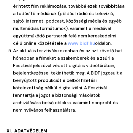
érintett film reklámozása, továbbá ezek továbbítása
a tudósító médiának (például rádió és televízió,
sajtó, internet, podcast, közösségi média és egyéb
multimédiás formátumok), valamint a médiával
együttműködő partnerek felé nem kereskedelmi
célú online közzététele a
www.bidf.hu
oldalon.
Az aktuális fesztiválszezonban és az azt követő hat
hónapban a filmeket a szakemberek és a zsűri a
Fesztivál jelszóval védett digitális videótárában,
bejelentkezéssel tekinthetik meg. A BIDF jogosult a
benyújtott produkciót e célból fizetési
kötelezettség nélkül digitalizálni. A Fesztivál
fenntartja a jogot a biztonsági másolatok
archiválására belső célokra, valamint nonprofit és
nem nyilvános felhasználásra.
XI. ADATVÉDELEM