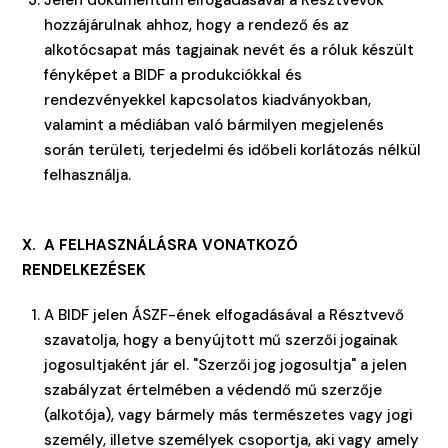
Jelen dokumentum elfogadásával a Résztvevők
hozzájárulnak ahhoz, hogy a rendező és az
alkotócsapat más tagjainak nevét és a róluk készült
fényképet a BIDF a produkciókkal és
rendezvényekkel kapcsolatos kiadványokban,
valamint a médiában való bármilyen megjelenés
során területi, terjedelmi és időbeli korlátozás nélkül
felhasználja.
X. A FELHASZNÁLÁSRA VONATKOZÓ
RENDELKEZÉSEK
A BIDF jelen ÁSZF-ének elfogadásával a Résztvevő
szavatolja, hogy a benyújtott mű szerzői jogainak
jogosultjaként jár el. "Szerzői jog jogosultja" a jelen
szabályzat értelmében a védendő mű szerzője
(alkotója), vagy bármely más természetes vagy jogi
személy, illetve személyek csoportja, aki vagy amely