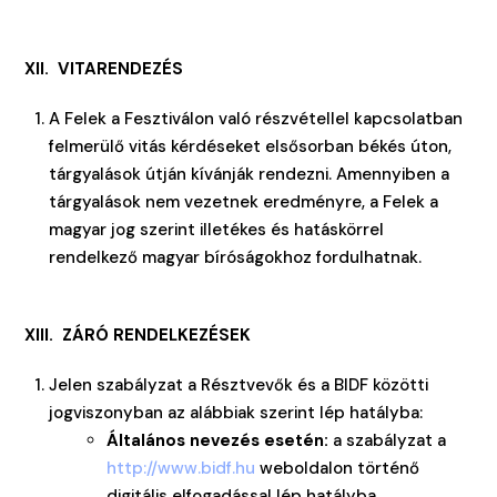
XII. VITARENDEZÉS
A Felek a Fesztiválon való részvétellel kapcsolatban
felmerülő vitás kérdéseket elsősorban békés úton,
tárgyalások útján kívánják rendezni. Amennyiben a
tárgyalások nem vezetnek eredményre, a Felek a
magyar jog szerint illetékes és hatáskörrel
rendelkező magyar bíróságokhoz fordulhatnak.
XIII. ZÁRÓ RENDELKEZÉSEK
Jelen szabályzat a Résztvevők és a BIDF közötti
jogviszonyban az alábbiak szerint lép hatályba:
Általános nevezés esetén:
a szabályzat a
http://www.bidf.hu
weboldalon történő
digitális elfogadással lép hatályba.