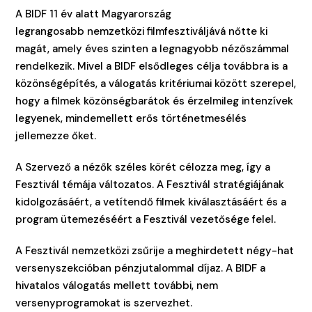
A BIDF 11 év alatt Magyarország
legrangosabb nemzetközi filmfesztiváljává nőtte ki
magát, amely éves szinten a legnagyobb nézőszámmal
rendelkezik. Mivel a BIDF elsődleges célja továbbra is a
közönségépítés, a válogatás kritériumai között szerepel,
hogy a filmek közönségbarátok és érzelmileg intenzívek
legyenek, mindemellett erős történetmesélés
jellemezze őket.
A Szervező a nézők széles körét célozza meg, így a
Fesztivál témája változatos. A Fesztivál stratégiájának
kidolgozásáért, a vetítendő filmek kiválasztásáért és a
program ütemezéséért a Fesztivál vezetősége felel.
A Fesztivál nemzetközi zsűrije a meghirdetett négy-hat
versenyszekcióban pénzjutalommal díjaz. A BIDF a
hivatalos válogatás mellett további, nem
versenyprogramokat is szervezhet.