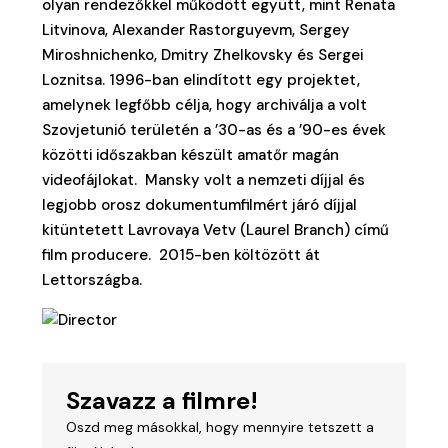
olyan rendezőkkel működött együtt, mint Renata
Litvinova, Alexander Rastorguyevm, Sergey
Miroshnichenko, Dmitry Zhelkovsky és Sergei
Loznitsa. 1996-ban elindított egy projektet,
amelynek legfőbb célja, hogy archiválja a volt
Szovjetunió területén a ’30-as és a ’90-es évek
közötti időszakban készült amatőr magán
videofájlokat. Mansky volt a nemzeti díjjal és
legjobb orosz dokumentumfilmért járó díjjal
kitüntetett Lavrovaya Vetv (Laurel Branch) című
film producere. 2015-ben költözött át
Lettországba.
Szavazz a filmre!
Oszd meg másokkal, hogy mennyire tetszett a