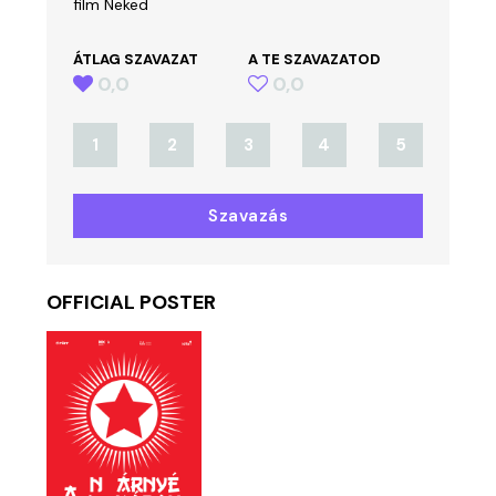
film Neked
ÁTLAG SZAVAZAT
A TE SZAVAZATOD
0,0
0,0
1
2
3
4
5
Szavazás
OFFICIAL POSTER