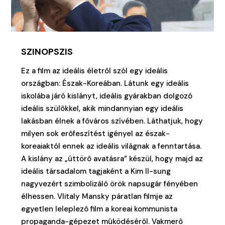
SZINOPSZIS
Ez a film az ideális életrôl szól egy ideális
országban: Észak-Koreában. Látunk egy ideális
iskolába járó kislányt, ideális gyárakban dolgozó
ideális szülôkkel, akik mindannyian egy ideális
lakásban élnek a fôváros szívében. Láthatjuk, hogy
milyen sok erôfeszítést igényel az észak-
koreaiaktól ennek az ideális világnak a fenntartása.
A kislány az „úttörô avatásra” készül, hogy majd az
ideális társadalom tagjaként a Kim Il-sung
nagyvezért szimbolizáló örök napsugár fényében
élhessen. VIitaly Mansky páratlan filmje az
egyetlen leleplezô film a koreai kommunista
propaganda-gépezet mûködésérôl. Vakmerô