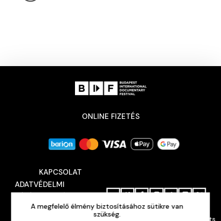
ONLINE FIZETÉS
KAPCSOLAT
ADATVÉDELMI
TÁJÉKOZTATÓ
A megfelelő élmény biztosításához sütikre van
SAJTÓ
BEJELENTKEZÉS
szükség.
Budapest International Documentary Festival © 2026 All rights