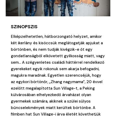
SZINOPSZIS
Elképzelhetetlen, hátborzongató helyzet, amikor
két ikerlány és kisöccsük meglátogatják apjukat a
börtönben, és nem tudják kivégzik-e őt egy
gondatlanságból elkövetett gyilkosság miatt, vagy
sem… A szégyenletes családi háttérrel rendelkező
gyerekeket egyik rokonuk sem akarja befogadni,
magukra maradnak. Egyetlen szerencséjük, hogy
az egykori börtönőr, „Zhang nagymama”, 20 évvel
ezelőtt megalapította Sun Village-t, a Peking
külvárosában elhelyezkedő árvaházat olyan
gyermekek számára, akiknek a szülei súlyos
bűncselekmények miatt kerültek börtönbe. A
filmben hat Sun Village-i árva életét követhetjük