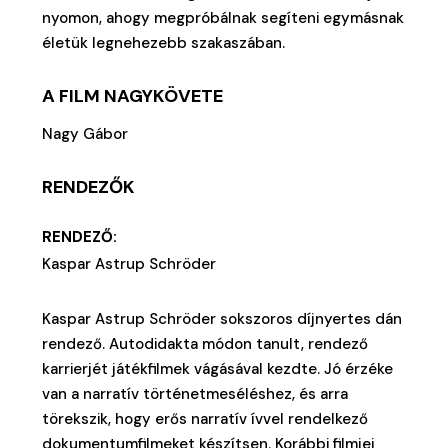
nyomon, ahogy megpróbálnak segíteni egymásnak
életük legnehezebb szakaszában.
A FILM NAGYKÖVETE
Nagy Gábor
RENDEZŐK
RENDEZŐ:
Kaspar Astrup Schröder
Kaspar Astrup Schröder sokszoros díjnyertes dán
rendező. Autodidakta módon tanult, rendező
karrierjét játékfilmek vágásával kezdte. Jó érzéke
van a narratív történetmeséléshez, és arra
törekszik, hogy erős narratív ívvel rendelkező
dokumentumfilmeket készítsen. Korábbi filmjei