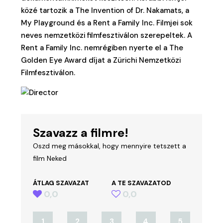
közé tartozik a The Invention of Dr. Nakamats, a
My Playground és a Rent a Family Inc. Filmjei sok
neves nemzetközi filmfesztiválon szerepeltek. A
Rent a Family Inc. nemrégiben nyerte el a The
Golden Eye Award díjat a Zürichi Nemzetközi
Filmfesztiválon.
Szavazz a filmre!
Oszd meg másokkal, hogy mennyire tetszett a
film Neked
ÁTLAG SZAVAZAT
A TE SZAVAZATOD
0,0
0,0
1
2
3
4
5